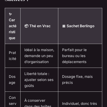
✨
Car
acté
📦 Thé en Vrac
🎀 Sachet Berlingo
risti
que
Idéal à la maison,
Parfait pour le
Prat
demande un peu
bureau ou les
icité
d’organisation
déplacements
Liberté totale :
Dos
Dosage fixe, mais
ajuster selon ses
age
précis
goûts
Con
À conserver
serv
Individuel, donc très
dans des boîtes