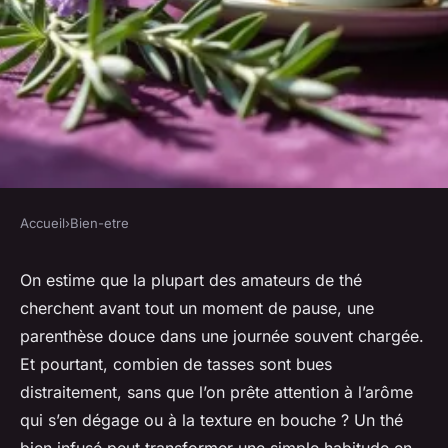
Accueil
›
Bien-etre
BIEN-ETRE
Pourquoi choisir compagnie &
On estime que la plupart des amateurs de thé
cherchent avant tout un moment de pause, une
co pour vos thés haut de
parenthèse douce dans une journée souvent chargée.
gamme ?
Et pourtant, combien de tasses sont bues
distraitement, sans que l’on prête attention à l’arôme
Castiel
•
16/06/2026 07:48
•
14 min de lecture
qui s’en dégage ou à la texture en bouche ? Un thé