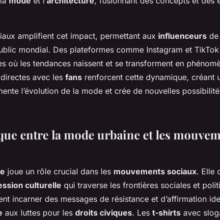
 la
mode
et l’
architecture
, fusionnant des concepts et des 
iaux amplifient cet impact, permettant aux
influenceurs
de
ublic mondial. Des plateformes comme Instagram et TikTok
es où les tendances naissent et se transforment en phénomè
 directes avec les
fans
renforcent cette dynamique, créant 
mente l’évolution de la mode et crée de nouvelles possibilit
ue entre la mode urbaine et les mouve
ne
joue un rôle crucial dans les
mouvements sociaux
. Elle 
ssion culturelle
qui traverse les frontières sociales et poli
t incarner des messages de résistance et d’affirmation ident
e
aux luttes pour les
droits civiques
. Les
t-shirts
avec slog