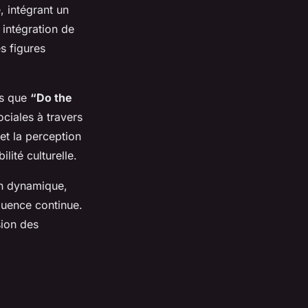
 intégrant un
 intégration de
s figures
ls que
“Do the
ociales à travers
et la perception
lité culturelle.
on dynamique,
fluence continue.
sion des