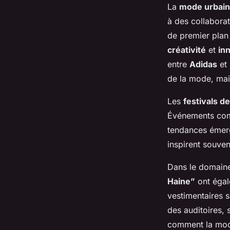
La
mode urbai
à des collaborat
de premier plan
créativité
et
in
entre
Adidas
et
de la mode, mai
Les
festivals d
Événements c
tendances émerge
inspirent souven
Dans le domaine
Haine”
ont égal
vestimentaires s
des auditoires, 
comment la mode