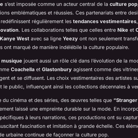
ne
s’est imposée comme un acteur central de la
culture pop
ions emblématiques et réussies. Ces partenariats entre desig
 redéfinissent régulièrement les
tendances vestimentaires
novation
. Les collaborations telles que celles entre
Nike
et
Kanye West
avec sa ligne
Yeezy
ont non seulement trans
s ont marqué de manière indélébile la culture populaire.
e musique
jouent aussi un rôle clé dans l’évolution de la mo
omme
Coachella
et
Glastonbury
agissent comme des vitrines
nt et se diffusent. Les choix vestimentaires des artistes s
t le public, influençant ainsi les collections décennales à ven
 du cinéma et des séries, des œuvres telles que
“Stranger
ement laissé une empreinte durable sur la mode. En incorp
pécifiques à leurs narrations, ces productions ont su capture
suscitant fascination et imitation à grande échelle. Ces élé
 urbaine continue de façonner la culture pop.