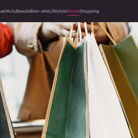
eil
Actu
Beaute
Bien-etre
Lifestyle
Mode
Shopping