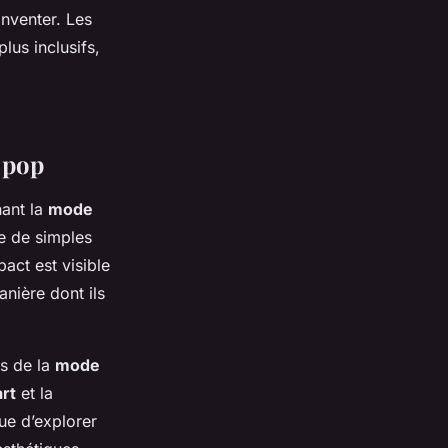
nventer. Les
lus inclusifs,
e pop
nant la
mode
e de simples
pact est visible
nière dont ils
es de la
mode
art
et la
nue d’explorer