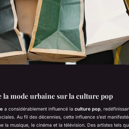
ture pop : une
e la mode urbaine sur la culture pop
ne
a considérablement influencé la
culture pop
, redéfinissa
ociales. Au fil des décennies, cette influence s’est manifest
la musique, le cinéma et la télévision. Des artistes tels q