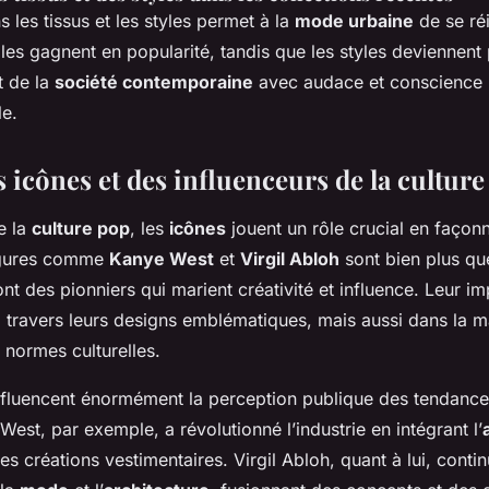
s les tissus et les styles permet à la
mode urbaine
de se réi
es gagnent en popularité, tandis que les styles deviennent p
t de la
société contemporaine
avec audace et conscience
e.
 icônes et des influenceurs de la cultur
e la
culture pop
, les
icônes
jouent un rôle crucial en façon
igures comme
Kanye West
et
Virgil Abloh
sont bien plus qu
ont des pionniers qui marient créativité et influence. Leur im
 travers leurs designs emblématiques, mais aussi dans la ma
s normes culturelles.
influencent énormément la perception publique des tendanc
West, par exemple, a révolutionné l’industrie en intégrant l’
s créations vestimentaires. Virgil Abloh, quant à lui, conti