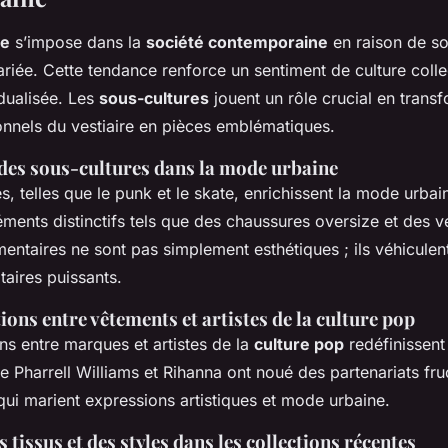
ne
s’impose dans la
société contemporaine
en raison de so
riée. Cette tendance renforce un sentiment de culture colle
dualisée. Les
sous-cultures
jouent un rôle crucial en trans
onnels du vestiaire en pièces emblématiques.
des sous-cultures dans la mode urbaine
s, telles que le punk et le skate, enrichissent la mode urbain
éments distinctifs tels que des chaussures oversize et des ve
mentaires ne sont pas simplement esthétiques ; ils véhicule
taires puissants.
ions entre vêtements et artistes de la culture pop
ns entre marques et artistes de la
culture pop
redéfinissent
Pharrell Williams et Rihanna ont noué des partenariats fru
qui marient expressions artistiques et mode urbaine.
s tissus et des styles dans les collections récentes