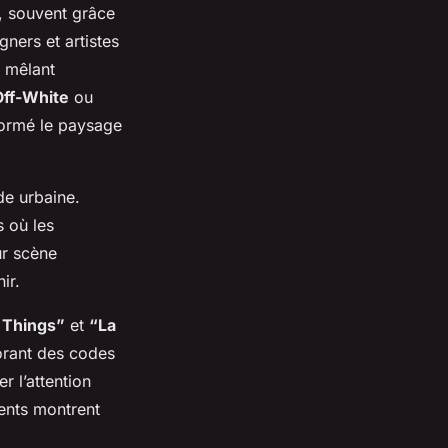
, souvent grâce
ners et artistes
, mêlant
Off-White
ou
formé le paysage
de urbaine.
 où les
ur scène
ir.
 Things”
et
“La
orant des codes
r l’attention
ments montrent