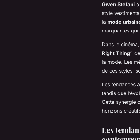
Mathis
•
31 janvier 2025
•
6 min de lecture
Gwen Stefani
on
style vestimenta
la
mode urbain
marquantes qui 
Dans le cinéma, 
Right Thing”
de 
la mode. Les méd
de ces styles, s
Les tendances a
tandis que l’évo
Cette synergie 
horizons créatif
Les tendan
contempor