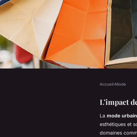
Accueil
›
Mode
MODE
Mode urbaine et cul
L’impact d
La
mode urbai
relation inévitable
esthétiques et s
domaines comme 