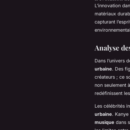
L’innovation dan
matériaux durabl
capturant l’espri
environnemental
Analyse des
Dans l’univers d
urbaine
. Des f
créateurs ; ce s
non seulement à
redéfinissent le
Les célébrités 
urbaine
. Kanye 
musique
dans se