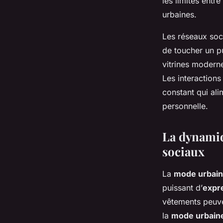
les limites entre
urbaines.
Les réseaux soc
de toucher un p
vitrines modern
Les interactions
constant qui ali
personnelle.
La dynamiq
sociaux
La
mode urbai
puissant d’
expre
vêtements peuven
la
mode urbain