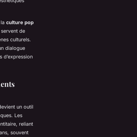
esthétiques
 la
culture pop
 servent de
nes culturels.
un dialogue
és d’expression
ments
devient un outil
tiques. Les
itaire, reliant
ans, souvent