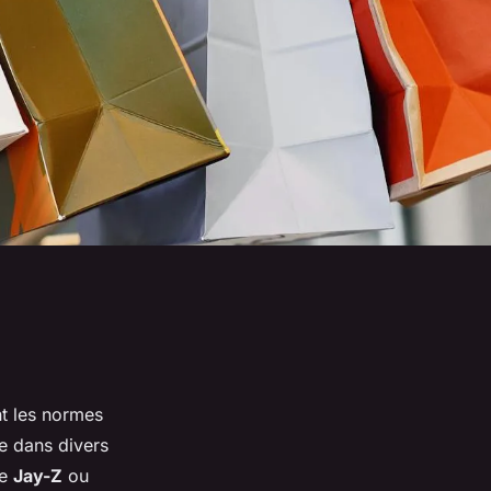
nt les normes
ée dans divers
ue
Jay-Z
ou