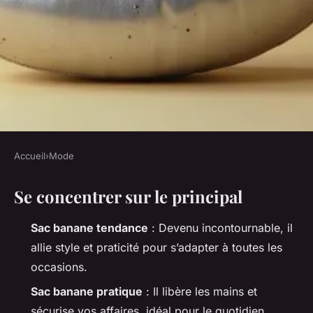
Accueil
›
Mode
MODE
Se concentrer sur le principal
Comment choisir votre sac
banane métallisé chic et
Sac banane tendance
: Devenu incontournable, il
pratique
allie style et praticité pour s’adapter à toutes les
occasions.
Radegonda
•
03/06/2026 15:25
•
10 min de lecture
Sac banane pratique
: Il libère les mains et
sécurise vos affaires, idéal pour le quotidien