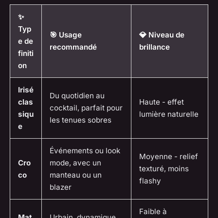
✨
Typ
🎯 Usage
💎 Niveau de
e de
recommandé
brillance
finiti
on
Irisé
Du quotidien au
clas
Haute - effet
cocktail, parfait pour
siqu
lumière naturelle
les tenues sobres
e
Événements ou look
Moyenne - relief
Cro
mode, avec un
texturé, moins
co
manteau ou un
flashy
blazer
Faible à
Mat
Urbain, dynamique,