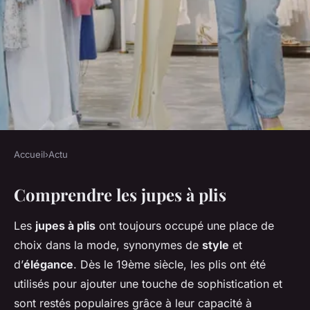
Accueil
›
Actu
ACTU
Comprendre les jupes à plis
Styliser des Jupes à Plis : Allier
Élégance Classique et
Les
jupes à plis
ont toujours occupé une place de
Modernité
choix dans la mode, synonymes de
style
et
d’
élégance
. Dès le 19ème siècle, les plis ont été
Mathis
•
15 mars 2025
•
5 min de lecture
utilisés pour ajouter une touche de sophistication et
sont restés populaires grâce à leur capacité à